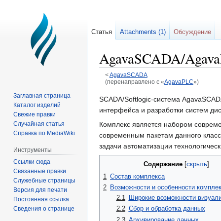
Статья
Attachments (1)
Обсуждение
AgavaSCADA/Agav
<
AgavaSCADA
(перенаправлено с «
AgavaPLC
»)
Заглавная страница
Перейти
Перейти
SCADA/Softlogic-система AgavaSCA
Каталог изделий
к
к
интерфейса и разработки систем ди
Свежие правки
навигации
поиску
Комплекс является набором соврем
Случайная статья
Справка по MediaWiki
современным пакетам данного класс
задачи автоматизации технологическ
Инструменты
Ссылки сюда
Содержание
Связанные правки
1
Состав комплекса
Служебные страницы
2
Возможности и особенности компле
Версия для печати
2.1
Широкие возможности визуал
Постоянная ссылка
2.2
Сбор и обработка данных
Сведения о странице
2.3
Архивирование данных