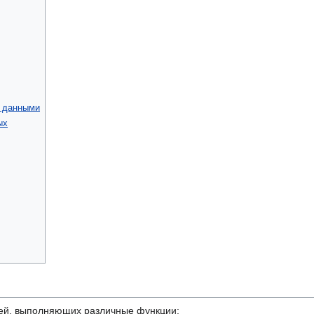
 данными
ых
стей, выполняющих различные функции: