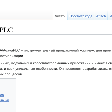
Читать
Просмотр кода
Attach
И
aPLC
DA/AgavaPLC – инструментальный программный комплекс для пром
спетчеризации.
енных, модульных и кроссплатформенных приложений и имеет в с
а, и свои уникальные особенности. Он позволяет разрабатывать, 
их процессов.
кса
изации