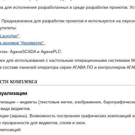
на для исполнения разработанных в среде разработки проектов. У
. Предназначена для разработки проектов и используется на перс
утилиты:
Launcher"
.
а архивов "Архиватор".
антах: AgavaSCADA и AgavaPLC:
н для использования с настольным операционными системами Wi
в составе панелей оператора серии АГАВА ПО и контроллеров АГ
ти комплекса
зуализации
изации – виджеты (текстовые метки, изображения, барографически
 вида виджетов.
ции (экраны). Возможность построения графических композиций из
 прозрачности для виджетов, слоев и окон.
омпозиций.