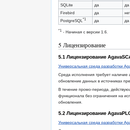
SQLite
да
да
Firebird
да
не
*1
PostgreSQL
да
да
*1
- Начиная с версии 1.6.
5
Лицензирование
5.1
Лицензирование AgavaS
Универсальная среда разработки Ag
Среда исполнения требует наличие а
обновление данных в источниках пр
В течение промо-периода, действую
функционала без ограничения на исп
обновления.
5.2
Лицензирование AgavaPL
Универсальная среда разработки Ag