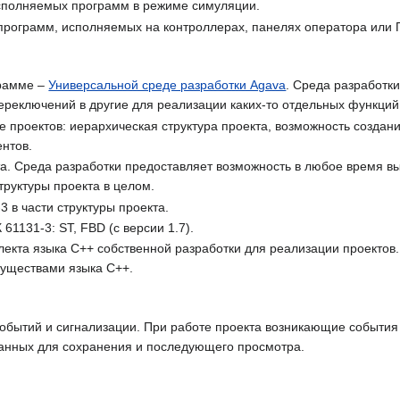
сполняемых программ в режиме симуляции.
программ, исполняемых на контроллерах, панелях оператора или 
грамме –
Универсальной среде разработки Agava
. Среда разработк
ереключений в другие для реализации каких-то отдельных функций
 проектов: иерархическая структура проекта, возможность созда
ентов.
та. Среда разработки предоставляет возможность в любое время в
труктуры проекта в целом.
 в части структуры проекта.
1131-3: ST, FBD (с версии 1.7).
алекта языка C++ собственной разработки для реализации проектов.
муществами языка C++.
обытий и сигнализации. При работе проекта возникающие события 
данных для сохранения и последующего просмотра.