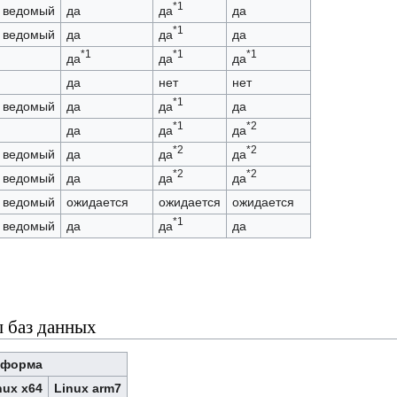
*1
 ведомый
да
да
да
*1
 ведомый
да
да
да
*1
*1
*1
да
да
да
да
нет
нет
*1
 ведомый
да
да
да
*1
*2
да
да
да
*2
*2
 ведомый
да
да
да
*2
*2
 ведомый
да
да
да
 ведомый
ожидается
ожидается
ожидается
*1
 ведомый
да
да
да
 баз данных
тформа
nux x64
Linux arm7