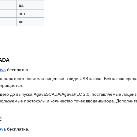
да
т
нет
да
CADA
ava
бесплатна.
ппаратного носителя лицензии в виде USB ключа. Без ключа среда 
екращается.
щего до выпуска AgavaSCADA/AgavaPLC 2.0, поставляемые лицензи
ользуемые протоколы и количество точек ввода-вывода. Дополнит
C
ava
бесплатна.