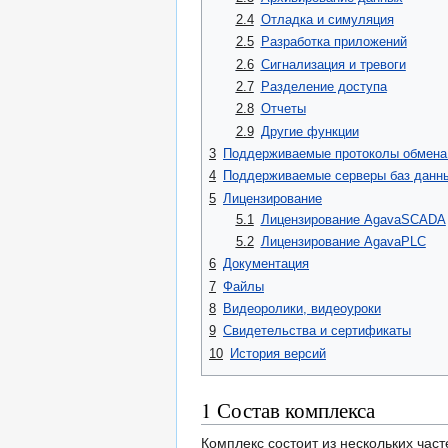
2.4
Отладка и симуляция
2.5
Разработка приложений
2.6
Сигнализация и тревоги
2.7
Разделение доступа
2.8
Отчеты
2.9
Другие функции
3
Поддерживаемые протоколы обмена
4
Поддерживаемые серверы баз данн
5
Лицензирование
5.1
Лицензирование AgavaSCADA
5.2
Лицензирование AgavaPLC
6
Документация
7
Файлы
8
Видеоролики, видеоуроки
9
Свидетельства и сертификаты
10
История версий
1
Состав комплекса
Комплекс состоит из нескольких ча